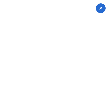
✕
录
新闻中心
联系我们
登录平台
博弈分析
188金宝搏官网登录
专业 · 信赖 · 安全
立即注册